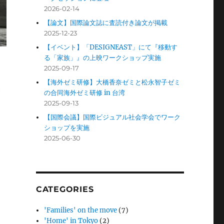
2026-02-14
【論文】国際論文誌に査読付き論文が掲載
2025-12-23
【イベント】「DESIGNEAST」にて『移動す
る「家族」』の上映ワークショップ実施
2025-09-17
【海外ゼミ研修】大橋香奈ゼミと松永智子ゼミ
e
の合同海外ゼミ研修 in 台湾
2025-09-13
【国際会議】国際ビジュアル社会学会でワーク
ショップを実施
2025-06-30
CATEGORIES
フ
'Families' on the move
(7)
'Home' in Tokyo
(2)