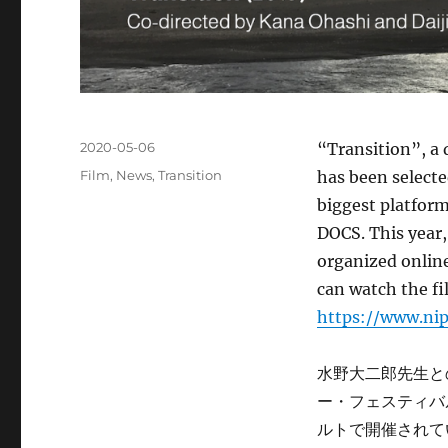
Posted
2020-05-06
“Transition”, a
on
Categories
Film
,
News
,
Transition
has been selecte
biggest platfor
DOCS. This year, 
organized online
can watch the f
https://www.ni
水野大二郎先生との
ー・フェスティバ
ルトで開催されて