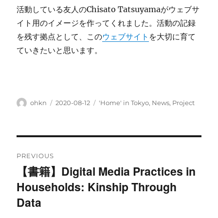
活動している友人のChisato Tatsuyamaがウェブサ
イト用のイメージを作ってくれました。活動の記録
を残す拠点として、この
ウェブサイト
を大切に育て
ていきたいと思います。
Author
ohkn
Posted
2020-08-12
Categories
'Home' in Tokyo
,
News
,
Project
on
Post
PREVIOUS
navigation
【書籍】Digital Media Practices in
Previous
Households: Kinship Through
post:
Data