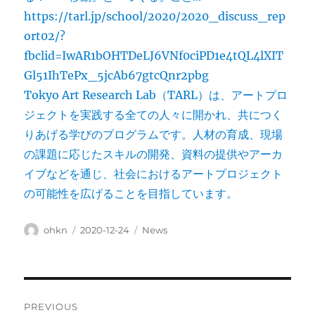
https://tarl.jp/school/2020/2020_discuss_rep
ort02/?
fbclid=IwAR1bOHTDeLJ6VNf0ciPD1e4tQL4lXIT
Gl51IhTePx_5jcAb67gtcQnr2pbg
Tokyo Art Research Lab（TARL）は、アートプロ
ジェクトを実践する全ての人々に開かれ、共につく
りあげる学びのプログラムです。人材の育成、現場
の課題に応じたスキルの開発、資料の提供やアーカ
イブなどを通じ、社会におけるアートプロジェクト
の可能性を広げることを目指しています。
Author
Posted
Categories
ohkn
2020-12-24
News
on
Post
PREVIOUS