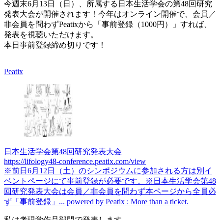
今週末6月13日（日）、所属する日本生活学会の第48回研究
発表大会が開催されます！今年はオンライン開催で、会員／
非会員を問わずPeatixから「事前登録（1000円）」すれば、
発表を視聴いただけます。
本日事前登録締め切りです！
Peatix
日本生活学会第48回研究発表大会
https://lifology48-conference.peatix.com/view
※前日6月12日（土）のシンポジウムに参加される方は別イ
ベントページにて事前登録が必要です。※日本生活学会第48
回研究発表大会は会員／非会員を問わず本ページから全員必
ず「事前登録」... powered by Peatix : More than a ticket.
私は考現学作品部門で発表します。