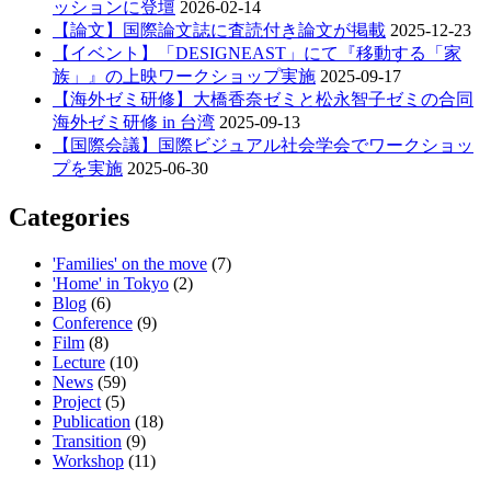
ッションに登壇
2026-02-14
【論文】国際論文誌に査読付き論文が掲載
2025-12-23
【イベント】「DESIGNEAST」にて『移動する「家
族」』の上映ワークショップ実施
2025-09-17
【海外ゼミ研修】大橋香奈ゼミと松永智子ゼミの合同
海外ゼミ研修 in 台湾
2025-09-13
【国際会議】国際ビジュアル社会学会でワークショッ
プを実施
2025-06-30
Categories
'Families' on the move
(7)
'Home' in Tokyo
(2)
Blog
(6)
Conference
(9)
Film
(8)
Lecture
(10)
News
(59)
Project
(5)
Publication
(18)
Transition
(9)
Workshop
(11)