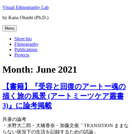
Skip
Visual Ethnography Lab
to
by Kana Ohashi (Ph.D.)
content
Menu
Short bio
Filmography
Publications
Projects
Month:
June 2021
【書籍】『受容と回復のアートー魂の
描く旅の風景 (アートミーツケア叢書
3)』に論考掲載
共著の論考
・水野大二郎・大橋香奈・加藤文俊「TRANSITION ままな
らない状況下の生活を記録するための試論」