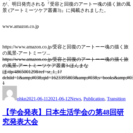
が、明日発売される『受容と回復のアートー魂の描く旅の風
景 (アートミーツケア叢書3)』に掲載されました。
www.amazon.co.jp
https://www.amazon.co.jp/受容と回復のアートーー魂の描く旅
の風景-アートミーツ...
https://www.amazon.co.jp/受容と回復のアートーー魂の描く旅
の風景-アートミーツケア叢書3-ほんまな
ほ/dp/4865001298/ref=sr_1_1?
dchild=1&amp;#038;qid=1623395803&amp;#038;s=books&amp;#03
1
Author
Posted
Categories
on
ohkn
2021-06-11
2021-06-12
News
,
Publication
,
Transition
【学会発表】日本生活学会の第48回研
究発表大会